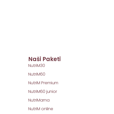
Naši Paketi
NutriM30
NutriM60
NutriM Premium
NutriM60 junior
NutriMama
NutriM online