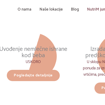
O nama
Naše lokacije
Blog
NutriM jun
Uvođenje nemlečne ishrane
Izrada
kod beba
predško
USKORO
U sklopu N
ponuda za izr
vrtićima, pr
Pogledajte detaljnije
P