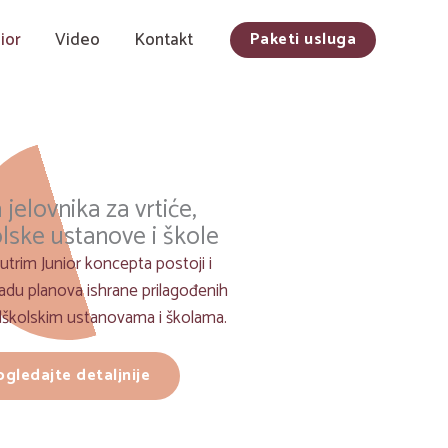
ior
Video
Kontakt
Paketi usluga
 jelovnika za vrtiće,
lske ustanove i škole
utrim Junior koncepta postoji i
adu planova ishrane prilagođenih
edškolskim ustanovama i školama.
ogledajte detaljnije