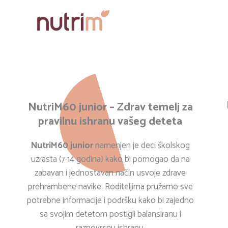
Skip
to
content
NutriM60 junior – Zdrav temelj za
pravilnu ishranu vašeg deteta
NutriM60 junior
namenjen je deci školskog
uzrasta (7-14 godina) kako bi pomogao da na
zabavan i jednostavan način usvoje zdrave
prehrambene navike. Roditeljima pružamo sve
potrebne informacije i podršku kako bi zajedno
sa svojim detetom postigli balansiranu i